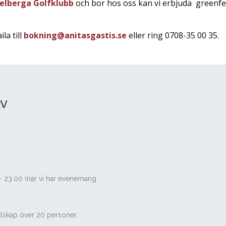
elberga Golfklubb
och bor hos oss kan vi erbjuda greenfe
la till
bokning@anitasgastis.se
eller ring 0708-35 00 35.
öv
- 23.00 (när vi har evenemang
ällskap över 20 personer.