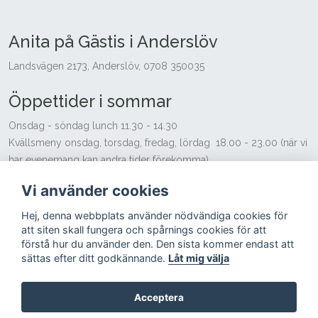
Anita på Gästis i Anderslöv
Landsvägen 2173, Anderslöv, 0708 350035
Öppettider i sommar
Onsdag - söndag lunch 11.30 - 14.30
Kvällsmeny onsdag, torsdag, fredag, lördag 18.00 - 23.00 (när vi
har evenemang kan andra tider förekomma)
Söndag 12.00 - 16.00
Vi använder cookies
Vi tar gärna emot beställningar på andra tider för sällskap över 20
personer.
Hej, denna webbplats använder nödvändiga cookies för
Hjälp med hemsidan - Ljusblå Media
att siten skall fungera och spårnings cookies för att
förstå hur du använder den. Den sista kommer endast att
sättas efter ditt godkännande.
Låt mig välja
Acceptera
© Copyright 2024
Anita på Gästis i Anderslöv