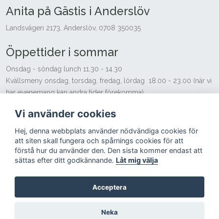
Anita på Gästis i Anderslöv
Landsvägen 2173, Anderslöv, 0708 350035
Öppettider i sommar
Onsdag - söndag lunch 11.30 - 14.30
Kvällsmeny onsdag, torsdag, fredag, lördag 18.00 - 23.00 (när vi
har evenemang kan andra tider förekomma)
Söndag 12.00 - 16.00
Vi använder cookies
Vi tar gärna emot beställningar på andra tider för sällskap över 20
personer.
Hej, denna webbplats använder nödvändiga cookies för
Hjälp med hemsidan - Ljusblå Media
att siten skall fungera och spårnings cookies för att
förstå hur du använder den. Den sista kommer endast att
sättas efter ditt godkännande.
Låt mig välja
Acceptera
© Copyright 2024
Anita på Gästis i Anderslöv
Neka