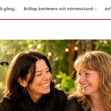
å gång...
Bröllop, konferens och minnesstund
Av