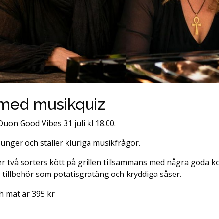
l med musikquiz
Duon Good Vibes 31 juli kl 18.00.
unger och ställer kluriga musikfrågor.
r två sorters kött på grillen tillsammans med några goda ko
 tillbehör som potatisgratäng och kryddiga såser.
h mat är 395 kr